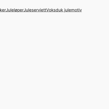
ker
Juleløper
Juleserviett
Voksduk julemotiv