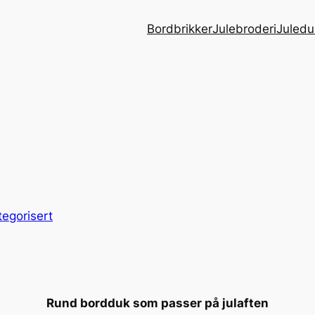
Bordbrikker
Julebroderi
Juledu
egorisert
Rund bordduk som passer på julaften