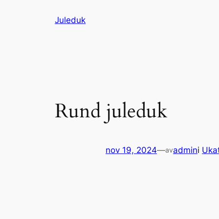
Hopp
Juleduk
til
innhold
Rund juleduk
nov 19, 2024
—
admin
i
Ukat
av