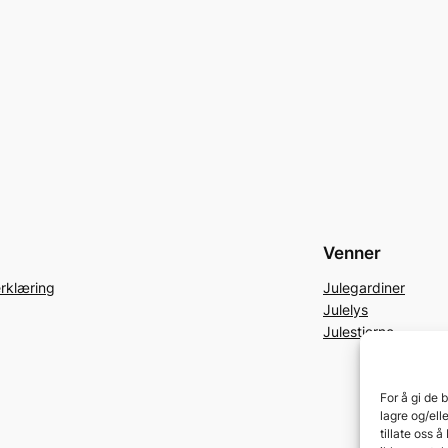
Venner
rklæring
Julegardiner
Julelys
Julestjerne
For å gi de 
lagre og/ell
tillate oss 