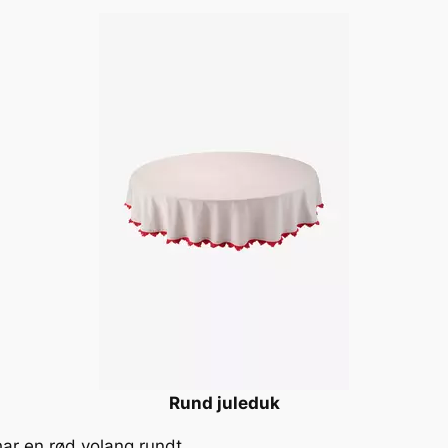
Rund juleduk
ar en rød volang rundt.