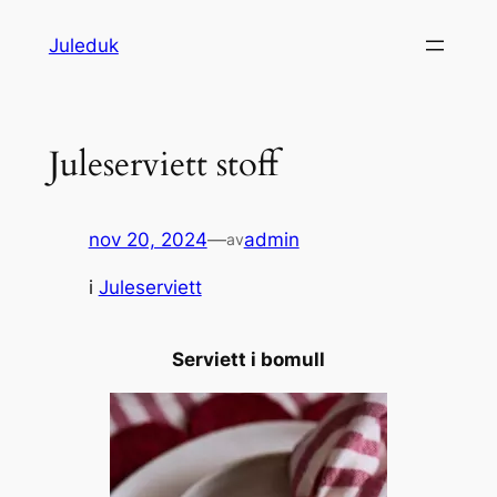
Hopp
Juleduk
til
innhold
Juleserviett stoff
nov 20, 2024
—
admin
av
i
Juleserviett
Serviett i bomull