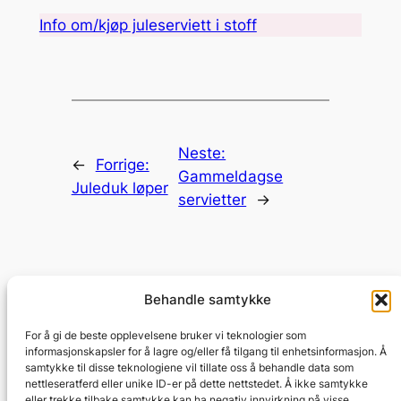
Info om/kjøp juleserviett i stoff
Neste:
←
Forrige:
Gammeldagse
Juleduk løper
servietter
→
Behandle samtykke
Juleduk
For å gi de beste opplevelsene bruker vi teknologier som
informasjonskapsler for å lagre og/eller få tilgang til enhetsinformasjon. Å
samtykke til disse teknologiene vil tillate oss å behandle data som
Kjøp juleduker på nett
nettleseratferd eller unike ID-er på dette nettstedet. Å ikke samtykke
eller trekke tilbake samtykke kan ha negativ innvirkning på visse