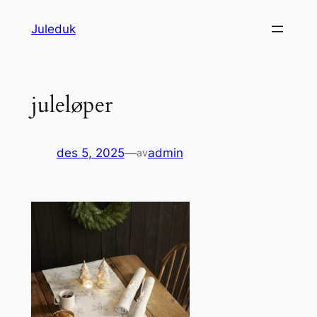
Hopp
Juleduk
til
innhold
juleløper
des 5, 2025
—
admin
av